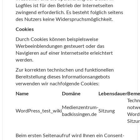
Logfiles ist für den Betrieb der Internetseiten
zwingend erforderlich. Es besteht folglich seitens
des Nutzers keine Widerspruchsmöglichkeit.
Cookies
Durch Cookies können beispielsweise
Werbeeinblendungen gesteuert oder das
Navigieren auf einer Internetseite erleichtert
werden.
Zur korrekten technischen und funktionellen
Bereitstellung dieses Informationsangebots
verwenden wir nachfolgende Cookies:
Name
Domäne
Lebensdauer
Beme
Techn
Medienzentrum-
notwe
WordPress_test_wiki
Sitzung
badkissingen.de
Word
Sitzu
Beim ersten Seitenaufruf wird Ihnen ein Consent-