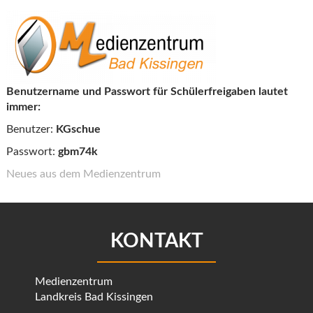
Benutzername und Passwort für Schülerfreigaben lautet
immer:
Benutzer:
KGschue
Passwort:
gbm74k
Neues aus dem Medienzentrum
KONTAKT
Medienzentrum
Landkreis Bad Kissingen