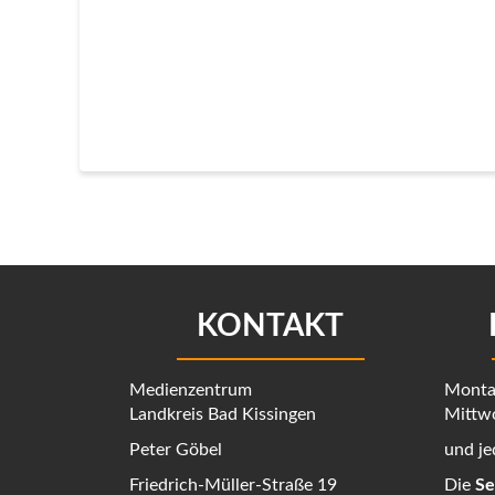
KONTAKT
Medienzentrum
Montag
Landkreis Bad Kissingen
Mittwo
Peter Göbel
und je
Friedrich-Müller-Straße 19
Die
Se